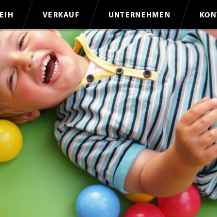
EIH
VERKAUF
UNTERNEHMEN
KON