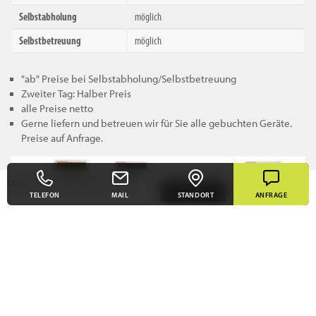
Selbstabholung
möglich
Selbstbetreuung
möglich
"ab" Preise bei Selbstabholung/Selbstbetreuung
Zweiter Tag: Halber Preis
alle Preise netto
Gerne liefern und betreuen wir für Sie alle gebuchten Geräte.
Preise auf Anfrage.
Diese Seite verwendet Cookies.
Akzeptieren
Mehr Infos
TELEFON
MAIL
STANDORT
ANFRAGE